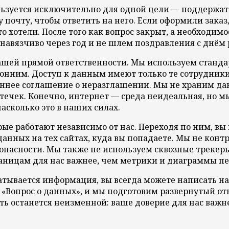
ьзуется исключительно для одной цели — поддержать 
 почту, чтобы ответить на него. Если оформили зака
то хотели. После того как вопрос закрыт, а необходи
навязчиво через год и не шлем поздравления с днём 
ашей прямой ответственности. Мы используем станд
онним. Доступ к данным имеют только те сотрудники
ннее соглашение о неразглашении. Мы не храним дан
течек. Конечно, интернет — среда неидеальная, но м
асколько это в наших силах.
рые работают независимо от нас. Переходя по ним, вы
анных на тех сайтах, куда вы попадаете. Мы не кон
опасности. Мы также не используем сквозные трекеры
ницам для нас важнее, чем метрики и диаграммы пе
абатывается информация, вы всегда можете написать 
 «Вопрос о данных», и мы подготовим развернутый от
ть останется неизменной: ваше доверие для нас важне