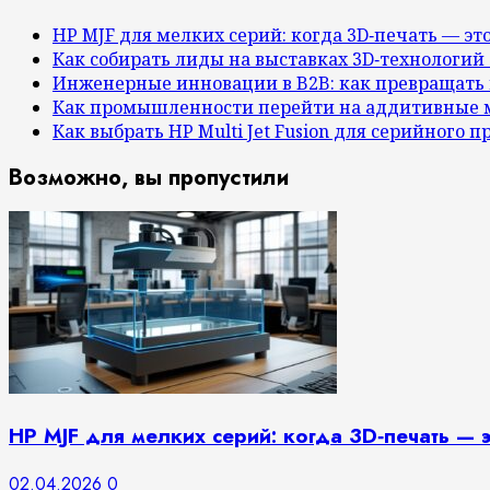
HP MJF для мелких серий: когда 3D‑печать — эт
Как собирать лиды на выставках 3D‑технологий 
Инженерные инновации в B2B: как превращать
Как промышленности перейти на аддитивные 
Как выбрать HP Multi Jet Fusion для серийного 
Возможно, вы пропустили
HP MJF для мелких серий: когда 3D‑печать — 
02.04.2026
0