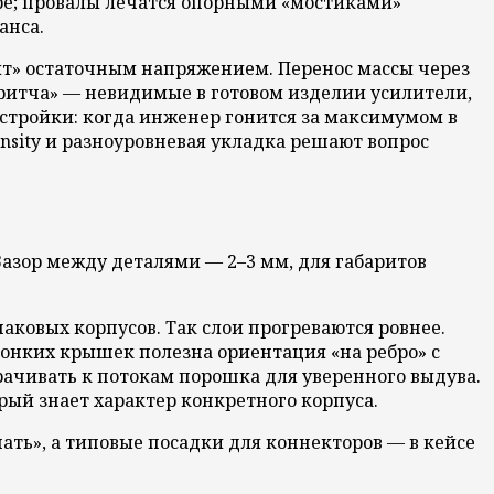
е; провалы лечатся опорными «мостиками»
анса.
ит» остаточным напряжением. Перенос массы через
притча» — невидимые в готовом изделии усилители,
стройки: когда инженер гонится за максимумом в
ensity и разноуровневая укладка решают вопрос
азор между деталями — 2–3 мм, для габаритов
аковых корпусов. Так слои прогреваются ровнее.
тонких крышек полезна ориентация «на ребро» с
ачивать к потокам порошка для уверенного выдува.
рый знает характер конкретного корпуса.
ть», а типовые посадки для коннекторов — в кейсе