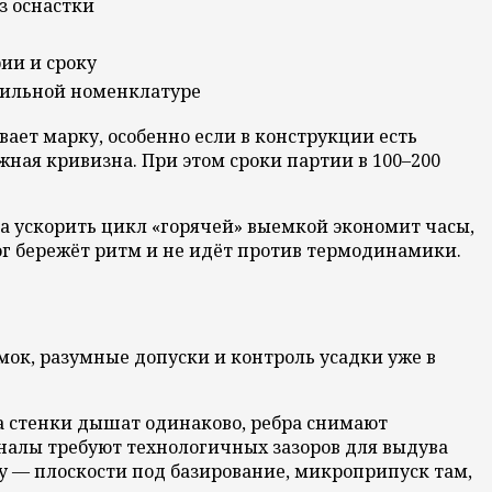
з оснастки
ии и сроку
бильной номенклатуре
ает марку, особенно если в конструкции есть
жная кривизна. При этом сроки партии в 100–200
ка ускорить цикл «горячей» выемкой экономит часы,
лог бережёт ритм и не идёт против термодинамики.
мок, разумные допуски и контроль усадки уже в
да стенки дышат одинаково, ребра снимают
аналы требуют технологичных зазоров для выдува
 — плоскости под базирование, микроприпуск там,