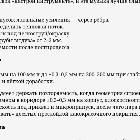
вой «настрой инструмента», и эта музыка лучше слыш
пусов; локальные усиления — через рёбра.
ределить тепловой поток.
ск под пескоструй/окраску.
рубы выдува» от 2–3 мм.
емости после постпроцесса.
?
 мм на 100 мм и до ±0,3–0,5 мм на 200–300 мм при ст
и лёгкой доработки.
умеет держать повторяемость, когда геометрия спрое
ры в коридоре ±0,2–0,3 мм на корпус, плоскостность 
скость под прихват и микроприпуск, после чего пара
ивать» десятые прослойкой лакокрасочного покрыти
га