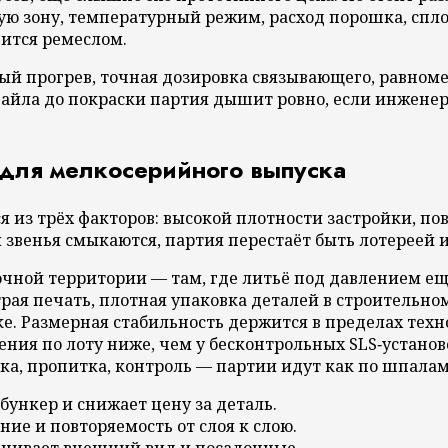
ую зону, температурный режим, расход порошка, сплош
ится ремеслом.
ный прогрев, точная дозировка связывающего, равноме
айла до покраски партия дышит ровно, если инженер 
для мелкосерийного выпуска
я из трёх факторов: высокой плотности застройки, п
 звенья смыкаются, партия перестаёт быть лотереей 
чной территории — там, где литьё под давлением ещ
рая печать, плотная упаковка деталей в строительно
 Размерная стабильность держится в пределах техно
ения по лоту ниже, чем у бесконтрольных SLS‑установ
ка, пропитка, контроль — партии идут как по шпалам
бункер и снижает цену за деталь.
ие и повторяемость от слоя к слою.
внивает внешний вид и посадочные.