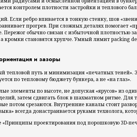
ими радиусами и осмысленной ориентацией в бункер
ется контролем плотности застройки и теплового бал
. Если ребро впивается в тонкую стенку, шов «звен
ыравнивает прогрев. При сложных деталях помогает «
. Пережог обычно связан с избыточной плотностью за
, а кромки становятся хрупче. Умный лимит packing d
 ориентация и зазоры
й тепловой путь и минимизация «печатных теней». З
тся по тепловому бюджету бункера, а не «на глаз».
е элементы по высоте, не допуская «ярусов» из один
делий, затем сдвигать блок в шахматном ритме. Для 
е потом срезаются. Внутренние каналы стоит развор
ыка» всегда донастраивается руками технолога, кото
е «Принципы проектирования под порошковую 3D‑печа