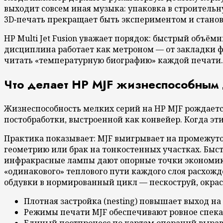
выходит совсем иная музыка: упаковка в строительн
3D‑печать прекращает быть экспериментом и станов
HP Multi Jet Fusion уважает порядок: быстрый объём
дисциплина работает как метроном — от закладки ф
читать «температурную биографию» каждой печати.
Что делает HP MJF жизнеспособным 
Жизнеспособность мелких серий на HP MJF рождаетс
постобработки, выстроенной как конвейер. Когда эти
Практика показывает: MJF выигрывает на промежуто
геометрию или брак на тонкостенных участках. Быст
инфракрасные лампы дают опорные точки экономике.
«одинакового» теплового пути каждого слоя расхожд
обдувки в нормированный цикл — пескоструй, окрас
Плотная застройка (nesting) повышает выход на 
Режимы печати MJF обеспечивают ровное спекан
Единый постпроцесс по картам операций выра