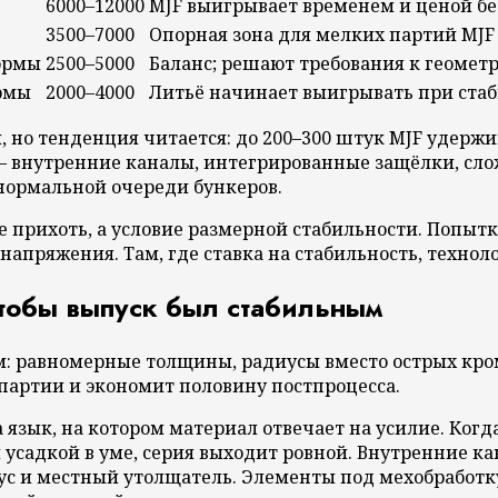
6000–12000
MJF выигрывает временем и ценой бе
3500–7000
Опорная зона для мелких партий MJF
ормы
2500–5000
Баланс; решают требования к геометр
ормы
2000–4000
Литьё начинает выигрывать при ста
 но тенденция читается: до 200–300 штук MJF удержив
 — внутренние каналы, интегрированные защёлки, сло
нормальной очереди бункеров.
 прихоть, а условие размерной стабильности. Попыт
напряжения. Там, где ставка на стабильность, техно
чтобы выпуск был стабильным
ом: равномерные толщины, радиусы вместо острых кро
партии и экономит половину постпроцесса.
а язык, на котором материал отвечает на усилие. Ког
 усадкой в уме, серия выходит ровной. Внутренние к
с и местный утолщатель. Элементы под мехобработку