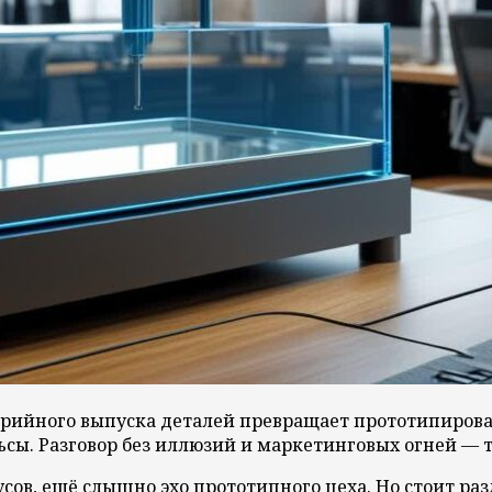
серийного выпуска деталей превращает прототипирова
ельсы. Разговор без иллюзий и маркетинговых огней 
сов, ещё слышно эхо прототипного цеха. Но стоит раз