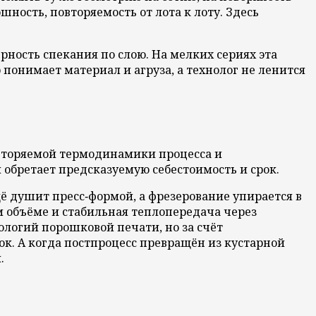
ность, повторяемость от лота к лоту. Здесь
рность спекания по слою. На мелких сериях эта
понимает материал и агруза, а технолог не ленится
овторяемой термодинамики процесса и
и обретает предсказуемую себестоимость и срок.
ё душит пресс‑формой, а фрезерование упирается в
м объёме и стабильная теплопередача через
логий порошковой печати, но за счёт
ок. А когда постпроцесс превращён из кустарной
.