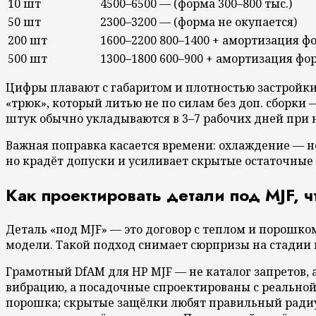
10 шт
4500–6500
— (форма 300–800 тыс.)
50 шт
2300–3200
— (форма не окупается)
200 шт
1600–2200
800–1400 + амортизация ф
500 шт
1300–1800
600–900 + амортизация ф
Цифры плавают с габаритом и плотностью застройки,
«трюк», который литью не по силам без доп. сборки
штук обычно укладываются в 3–7 рабочих дней при 
Важная поправка касается времени: охлаждение — не
но крадёт допуски и усиливает скрытые остаточные 
Как проектировать детали под MJF, 
Деталь «под MJF» — это договор с теплом и порошк
модели. Такой подход снимает сюрпризы на стадии 
Грамотный DfAM для HP MJF — не каталог запретов, 
вибрацию, а посадочные спроектированы с реальной
порошка; скрытые защёлки любят правильный радиу