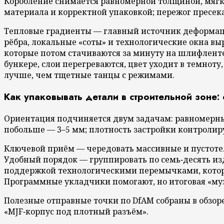
Коробление снимается равномерной толщиной, мягк
материала и корректной упаковкой; пережог пресека
Тепловые градиенты — главный источник деформаций
рёбра, локальные «соты» и технологические окна в
которые потом стачиваются за минуту на шлифленте
бункере, слои перегреваются, цвет уходит в темноту
лучше, чем тщетные танцы с режимами.
Как упаковывать детали в строительной зоне:
Ориентация подчиняется двум задачам: равномерны
побольше — 3–5 мм; плотность застройки контролируе
Ключевой приём — чередовать массивные и пустотелы
Удобный порядок — группировать по семь‑десять из
поддержкой технологическими перемычками, которы
Программные укладчики помогают, но итоговая «муз
Полезные отправные точки по DfAM собраны в обзор
«MJF‑корпус под плотный разъём».