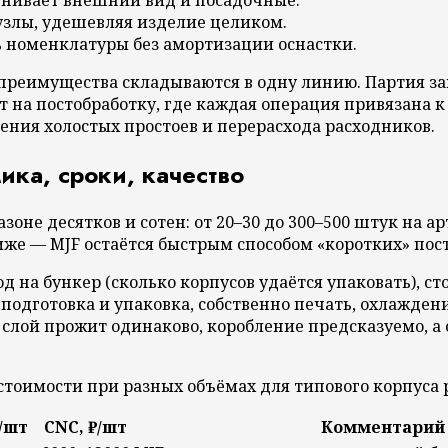
узлы, удешевляя изделие целиком.
ь номенклатуры без амортизации оснастки.
 преимущества складываются в одну линию. Партия за
 на постобработку, где каждая операция привязана 
ения холостых простоев и перерасхода расходников.
ика, сроки, качество
оне десятков и сотен: от 20–30 до 300–500 штук на ар
же — MJF остаётся быстрым способом «коротких» поста
 на бункер (сколько корпусов удаётся упаковать), с
 подготовка и упаковка, собственно печать, охлаждени
 слой прожит одинаково, коробление предсказуемо, а 
стоимости при разных объёмах для типового корпуса 
/шт
CNC, ₽/шт
Комментарий